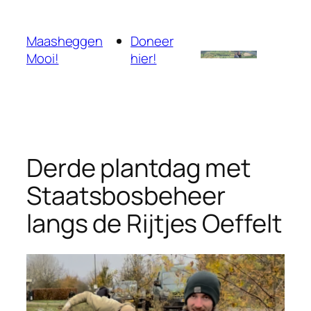
Ga
naar
Maasheggen
Doneer
de
Mooi!
hier!
inhoud
Derde plantdag met
Staatsbosbeheer
langs de Rijtjes Oeffelt